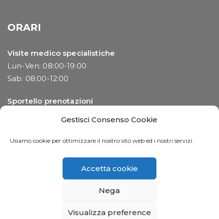
ORARI
Visite medico specialistiche
Lun-Ven: 08:00-19:00
Sab: 08:00-12:00
Sportello prenotazioni
Lun-Ven: 08:00-13:00 | 14:00-19:00
Gestisci Consenso Cookie
Sab: 08:00-12:00
Usiamo cookie per ottimizzare il nostro sito web ed i nostri servizi.
Accetta cookie
©2023 Synlab Medical S.r.l. All rights reserved - P.Iva e C.F.:
Nega
032203302080
Visualizza preference
Privacy
Privacy del paziente
Cookie Policy